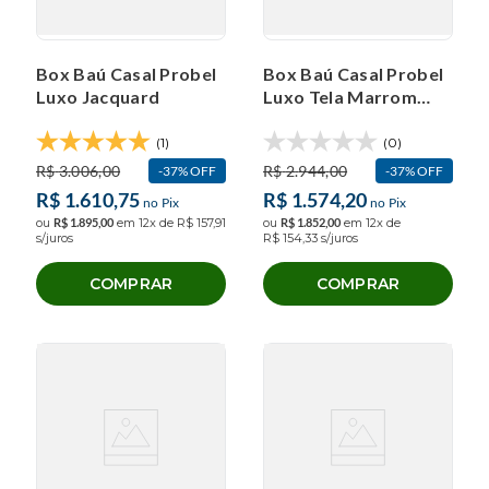
Box Baú Casal Probel
Box Baú Casal Probel
Luxo Jacquard
Luxo Tela Marrom
(138x188x40cm)
(1)
(0)
R$
3
.
006
,
00
R$
2
.
944
,
00
37%
OFF
37%
OFF
R$
1
.
610
,
75
R$
1
.
574
,
20
no Pix
no Pix
ou
R$
1
.
895
,
00
em
12
x de
R$
157
,
91
ou
R$
1
.
852
,
00
em
12
x de
s/juros
R$
154
,
33
s/juros
COMPRAR
COMPRAR