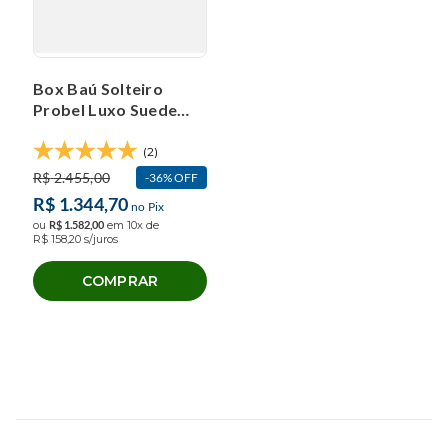
Box Baú Solteiro
Probel Luxo Suede
Liso (88x188x40cm)
(2)
R$
2
.
455
,
00
36%
OFF
R$
1
.
344
,
70
no Pix
ou
R$
1
.
582
,
00
em
10
x de
R$
158
,
20
s/juros
COMPRAR