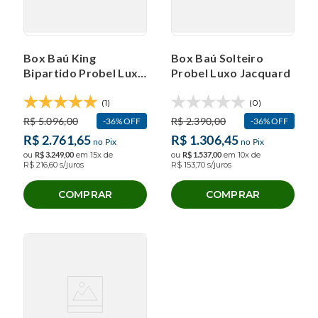
Box Baú King
Box Baú Solteiro
Bipartido Probel Luxo
Probel Luxo Jacquard
Tela (193x203x40cm)
(1)
(0)
R$
5
.
096
,
00
R$
2
.
390
,
00
36%
OFF
36%
OFF
R$
2
.
761
,
65
R$
1
.
306
,
45
no Pix
no Pix
ou
R$
3
.
249
,
00
em
15
x de
ou
R$
1
.
537
,
00
em
10
x de
R$
216
,
60
s/juros
R$
153
,
70
s/juros
COMPRAR
COMPRAR