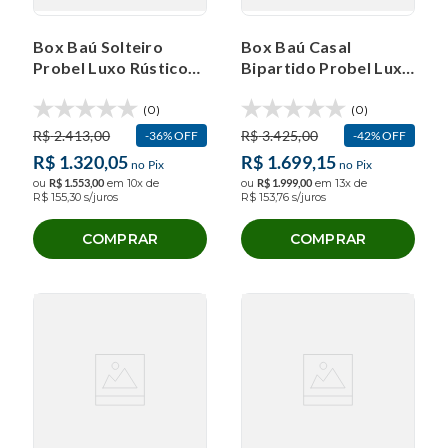
Box Baú Solteiro
Box Baú Casal
Probel Luxo Rústico
Bipartido Probel Luxo
Bege (88x188x40cm)
Jacquard
(0)
(0)
R$
2
.
413
,
00
R$
3
.
425
,
00
36%
OFF
42%
OFF
R$
1
.
320
,
05
R$
1
.
699
,
15
no Pix
no Pix
ou
R$
1
.
553
,
00
em
10
x de
ou
R$
1
.
999
,
00
em
13
x de
R$
155
,
30
s/juros
R$
153
,
76
s/juros
COMPRAR
COMPRAR