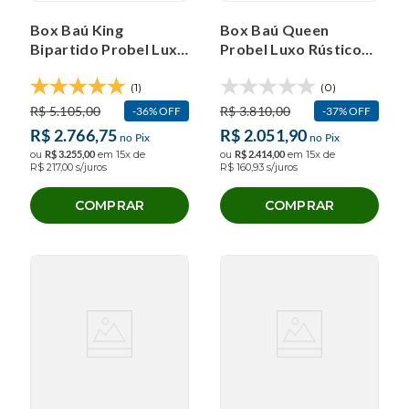
Box Baú King
Box Baú Queen
Bipartido Probel Luxo
Probel Luxo Rústico
Suede Liso
Bege (158x198x40cm)
(193x203x40cm)
(1)
(0)
R$
5
.
105
,
00
R$
3
.
810
,
00
36%
OFF
37%
OFF
R$
2
.
766
,
75
R$
2
.
051
,
90
no Pix
no Pix
ou
R$
3
.
255
,
00
em
15
x de
ou
R$
2
.
414
,
00
em
15
x de
R$
217
,
00
s/juros
R$
160
,
93
s/juros
COMPRAR
COMPRAR