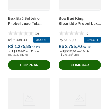
Box Baú Solteiro
Box Baú King
Probel Luxo Tela
Bipartido Probel Luxo
(88x188x40cm)
Jacquard
(0)
(0)
R$
2
.
338
,
00
R$
5
.
085
,
00
36%
OFF
36%
OFF
R$
1
.
275
,
85
R$
2
.
755
,
70
no Pix
no Pix
ou
R$
1
.
501
,
00
em
10
x de
ou
R$
3
.
242
,
00
em
15
x de
R$
150
,
10
s/juros
R$
216
,
13
s/juros
COMPRAR
COMPRAR