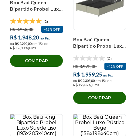
Box Baú Queen
Bipartido Probel Luxo
Jacquard
(2)
R$
3
.
953
,
00
42%
OFF
R$
1
.
948
,
20
no Pix
Box Baú Queen
ou
R$
2
.
292
,
00
em
15
x de
Bipartido Probel Luxo
R$
152
,
80
s/juros
Suede Liso
(158x198x40cm)
(0)
COMPRAR
R$
3
.
972
,
00
42%
OFF
R$
1
.
959
,
25
no Pix
ou
R$
2
.
305
,
00
em
15
x de
R$
153
,
66
s/juros
COMPRAR