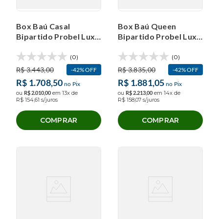
Box Baú Casal
Box Baú Queen
Bipartido Probel Luxo
Bipartido Probel Luxo
Suede Liso
Tela (158x198x40cm)
(138x188x40cm)
(0)
(0)
R$
3
.
443
,
00
R$
3
.
835
,
00
42%
OFF
42%
OFF
R$
1
.
708
,
50
R$
1
.
881
,
05
no Pix
no Pix
ou
R$
2
.
010
,
00
em
13
x de
ou
R$
2
.
213
,
00
em
14
x de
R$
154
,
61
s/juros
R$
158
,
07
s/juros
COMPRAR
COMPRAR