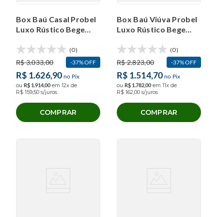
Box Baú Casal Probel
Box Baú Viúva Probel
Luxo Rústico Bege
Luxo Rústico Bege
(138x188x40cm)
(128x188x40cm)
(0)
(0)
R$
3
.
033
,
00
R$
2
.
823
,
00
37%
OFF
37%
OFF
R$
1
.
626
,
90
R$
1
.
514
,
70
no Pix
no Pix
ou
R$
1
.
914
,
00
em
12
x de
ou
R$
1
.
782
,
00
em
11
x de
R$
159
,
50
s/juros
R$
162
,
00
s/juros
COMPRAR
COMPRAR