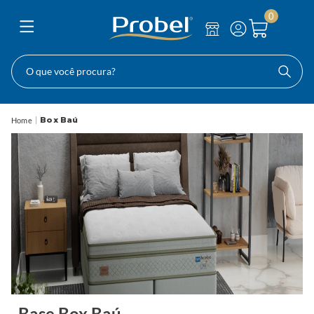
0
O que você procura?
Box Baú
Base Box Baú