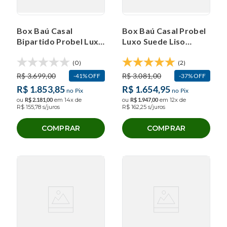
Box Baú Casal
Box Baú Casal Probel
Bipartido Probel Luxo
Luxo Suede Liso
Tela (138x188x40cm)
Marrom
(138x188x40cm)
(0)
(2)
R$
3
.
699
,
00
R$
3
.
081
,
00
41%
OFF
37%
OFF
R$
1
.
853
,
85
R$
1
.
654
,
95
no Pix
no Pix
ou
R$
2
.
181
,
00
em
14
x de
ou
R$
1
.
947
,
00
em
12
x de
R$
155
,
78
s/juros
R$
162
,
25
s/juros
COMPRAR
COMPRAR