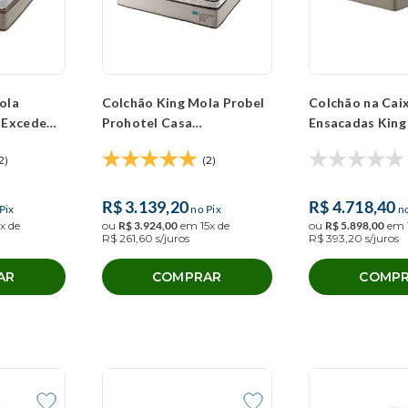
ola
Colchão King Mola Probel
Colchão na Cai
 Excede
Prohotel Casa
Ensacadas King
88x30cm)
(193x203x40cm)
Guarda Costas 
2)
(2)
R$
3
.
139
,
20
R$
4
.
718
,
40
Pix
no Pix
no
x de
ou
R$
3
.
924
,
00
em
15
x de
ou
R$
5
.
898
,
00
em
R$
261
,
60
s/juros
R$
393
,
20
s/juros
AR
COMPRAR
COMP