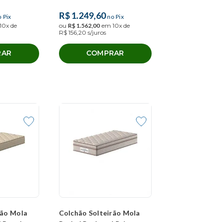
R$
1
.
249
,
60
 Pix
no Pix
10
x de
ou
R$
1
.
562
,
00
em
10
x de
R$
156
,
20
s/juros
RAR
COMPRAR
rão Mola
Colchão Solteirão Mola