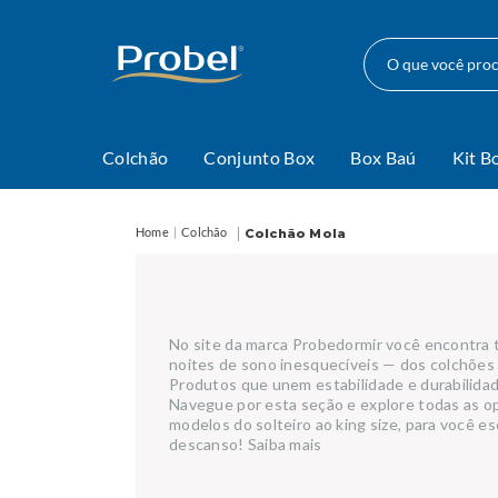
O que você pr
Colchão
Conjunto Box
Box Baú
Kit B
Colchão
Colchão Mola
No site da marca Probedormir você encontra 
noites de sono inesquecíveis — dos colchões 
Produtos que unem estabilidade e durabilida
Navegue por esta seção e explore todas as o
modelos do solteiro ao king size, para você es
descanso! Saiba mais