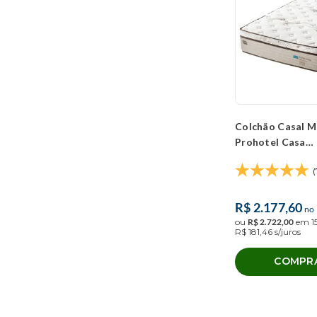
Colchão Casal M
Prohotel Casa
(138x188x40cm)
(
R$
2
.
177
,
60
no 
ou
R$
2
.
722
,
00
em
1
R$
181
,
46
s/juros
COMPR