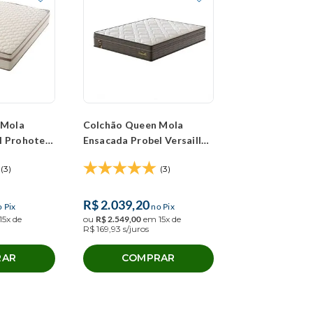
 Mola
Colchão Queen Mola
l Prohotel
Ensacada Probel Versailles
8x30cm)
Ultra Gel (158x198x30cm)
(3)
(3)
R$
2
.
039
,
20
 Pix
no Pix
15
x de
ou
R$
2
.
549
,
00
em
15
x de
R$
169
,
93
s/juros
RAR
COMPRAR