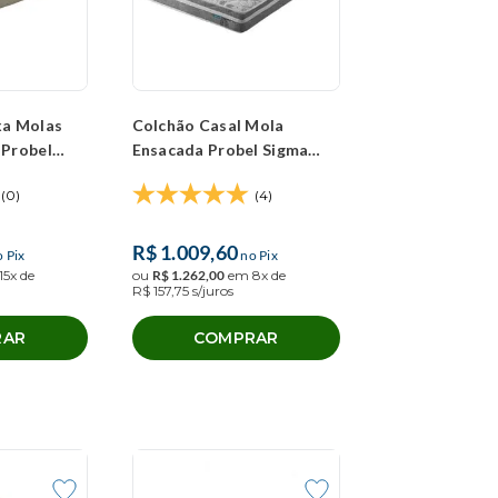
xa Molas
Colchão Casal Mola
 Probel
Ensacada Probel Sigma
Springs
Plus (138x188x24cm)
(0)
(4)
R$
1
.
009
,
60
 Pix
no Pix
15
x de
ou
R$
1
.
262
,
00
em
8
x de
R$
157
,
75
s/juros
RAR
COMPRAR