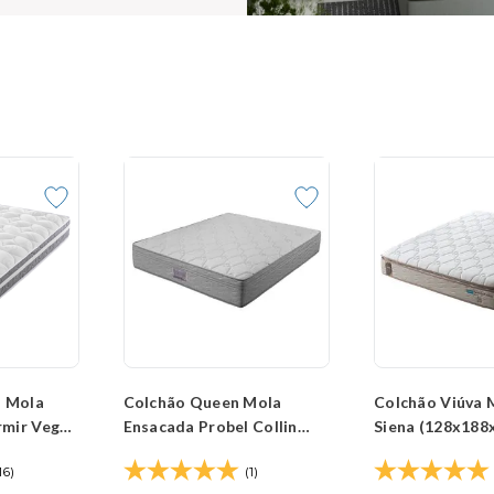
o Mola
Colchão Queen Mola
Colchão Viúva 
rmir Vegas
Ensacada Probel Collin
Siena (128x188
8x20cm)
(158x198x30cm)
16)
(1)