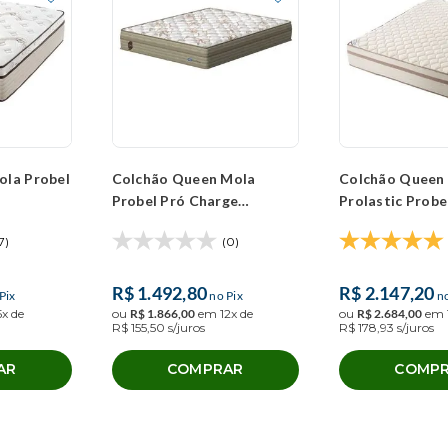
ola Probel
Colchão Queen Mola
Colchão Queen
Probel Pró Charge
Prolastic Probe
(158x198x28cm)
Prime (158x19
7)
(0)
R$
1
.
492
,
80
R$
2
.
147
,
20
Pix
no Pix
no
5
x de
ou
R$
1
.
866
,
00
em
12
x de
ou
R$
2
.
684
,
00
em
R$
155
,
50
s/juros
R$
178
,
93
s/juros
AR
COMPRAR
COMP