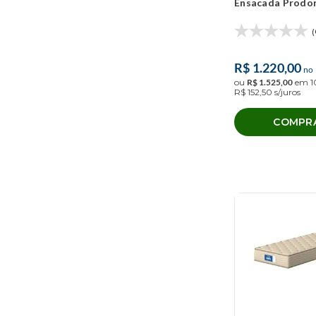
Ensacada Prodo
King
(
25
)
Comfort (158x1
(
Viúva
(
15
)
Beliche
(
9
)
R$
1
.
220
,
00
no 
ou
R$
1
.
525
,
00
em
1
Solteirão
(
5
)
R$
152
,
50
s/juros
COMPR