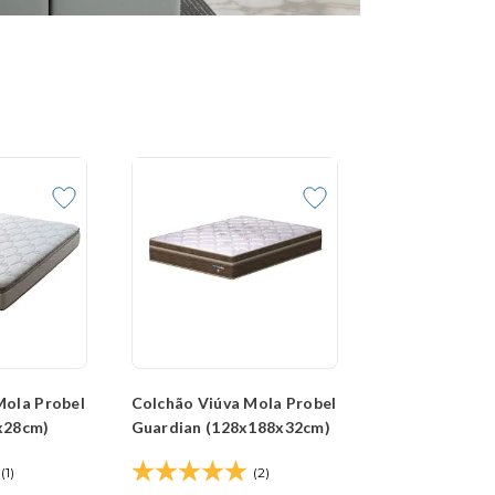
Mola Probel
Colchão Viúva Mola Probel
x28cm)
Guardian (128x188x32cm)
(1)
(2)