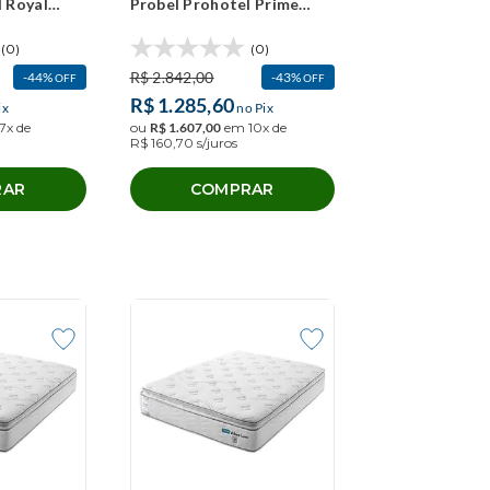
l Royal
Probel Prohotel Prime
)
(90x200x30cm)
(0)
(0)
R$
2
.
842
,
00
44%
43%
OFF
OFF
R$
1
.
285
,
60
ix
no Pix
7
x de
ou
R$
1
.
607
,
00
em
10
x de
R$
160
,
70
s/juros
RAR
COMPRAR