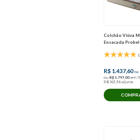
Colchão Viúva M
Ensacada Probel
Premium (128x1
(
R$
1
.
437
,
60
no 
ou
R$
1
.
797
,
00
em
11
R$
163
,
36
s/juros
COMPR