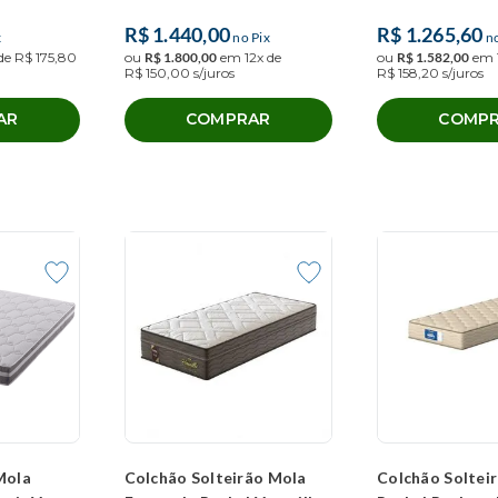
R$
1
.
440
,
00
R$
1
.
265
,
60
x
no Pix
no
 de
R$
175
,
80
ou
R$
1
.
800
,
00
em
12
x de
ou
R$
1
.
582
,
00
em
R$
150
,
00
s/juros
R$
158
,
20
s/juros
AR
COMPRAR
COMP
Mola
Colchão Solteirão Mola
Colchão Soltei