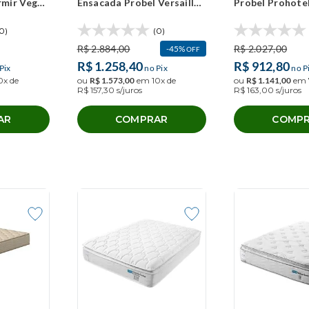
rmir Vegas
Ensacada Probel Versailles
Probel Prohote
98x20cm)
Ultra Gel (100x200x30cm)
(100x200x23cm
0)
(0)
R$
2
.
884
,
00
R$
2
.
027
,
00
45%
OFF
R$
1
.
258
,
40
R$
912
,
80
Pix
no Pix
no P
0
x de
ou
R$
1
.
573
,
00
em
10
x de
ou
R$
1
.
141
,
00
em
R$
157
,
30
s/juros
R$
163
,
00
s/juros
AR
COMPRAR
COMP