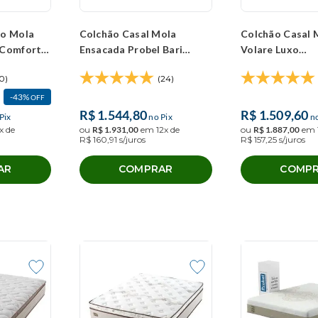
ão Mola
Colchão Casal Mola
Colchão Casal 
 Comfort
Ensacada Probel Bari
Volare Luxo
138x188x32
(138x188x33cm
0)
(24)
43%
OFF
R$
1
.
544
,
80
R$
1
.
509
,
60
Pix
no Pix
no
x de
ou
R$
1
.
931
,
00
em
12
x de
ou
R$
1
.
887
,
00
em
R$
160
,
91
s/juros
R$
157
,
25
s/juros
AR
COMPRAR
COMP