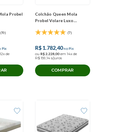
Mola Probel
Colchão Queen Mola
Probel Volare Luxo
)
(158x198x33cm)
(19)
(7)
R$
1
.
782
,
40
 Pix
no Pix
12
x de
ou
R$
2
.
228
,
00
em
14
x de
R$
159
,
14
s/juros
RAR
COMPRAR