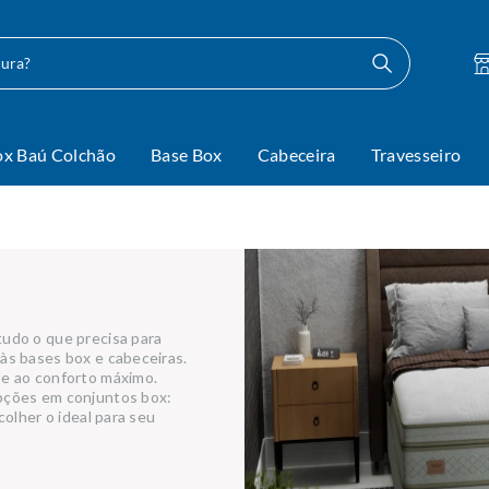
ocura?
ox Baú Colchão
Base Box
Cabeceira
Travesseiro
tudo o que precisa para
às bases box e cabeceiras.
de ao conforto máximo.
pções em conjuntos box:
colher o ideal para seu