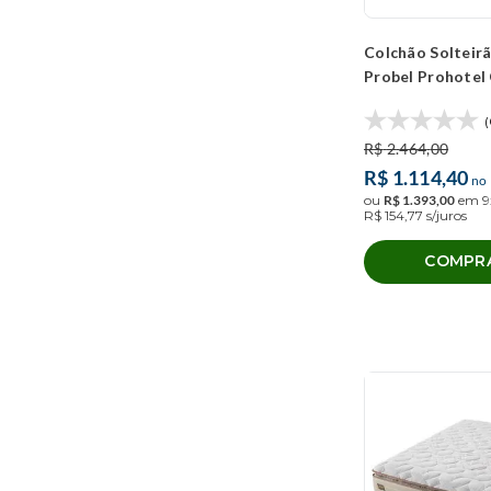
Colchão Solteir
Probel Prohotel
(90x200x26cm)
(
R$
2
.
464
,
00
R$
1
.
114
,
40
no 
ou
R$
1
.
393
,
00
em
9
R$
154
,
77
s/juros
COMPR