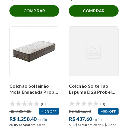
COMPRAR
COMPRAR
Colchão Solteirão
Colchão Solteirão
Mola Ensacada Probel
Espuma D28 Probel
Versailles Ultra Gel
Guarda Costas
(100x200x30cm)
(100x200x14cm)
(0)
(0)
R$
2
.
884
,
00
R$
1
.
056
,
00
45%
OFF
48%
OFF
R$
1
.
258
,
40
R$
437
,
60
no Pix
no Pix
ou
R$
1
.
573
,
00
em
10
x de
ou
R$
547
,
00
em
3
x de
R$
182
,
33