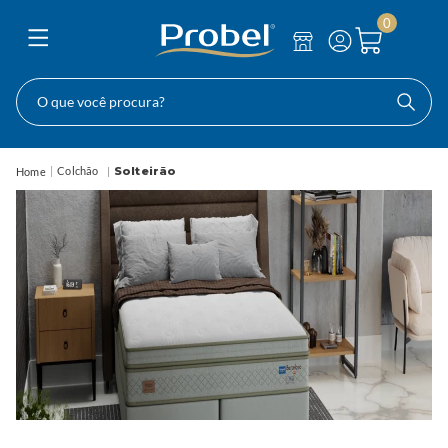
0
O que você procura?
Colchão
Solteirão