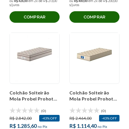
ou
R$
426
,
00
em
2
x de
R$
213
,
00
ou
R$
400
,
00
em
2
x de
R$
200
,
00
s/juros
s/juros
COMPRAR
COMPRAR
Colchão Solteirão
Colchão Solteirão
Mola Probel Prohotel
Mola Probel Prohotel
Prime (90x200x30cm)
Comfort
(90x200x26cm)
(0)
(0)
R$
2
.
842
,
00
R$
2
.
464
,
00
43%
OFF
43%
OFF
R$
1
.
285
,
60
R$
1
.
114
,
40
no Pix
no Pix