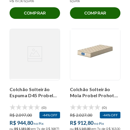
R$
157
,
30
s/juros
s/juros
COMPRAR
COMPRAR
Colchão Solteirão
Colchão Solteirão
Espuma D45 Probel
Mola Probel Prohotel
Guarda Costas
Royal (100x200x23cm)
(100x200x20cm)
(0)
(0)
R$
2
.
097
,
00
R$
2
.
027
,
00
44%
OFF
44%
OFF
R$
944
,
80
R$
912
,
80
no Pix
no Pix
ou
R$
1
.
181
,
00
em
7
x de
R$
168
,
71
ou
R$
1
.
141
,
00
em
7
x de
R$
163
,
00