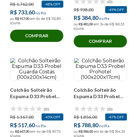
Resistente
(0)
R$
1
.
762
,
00
48%
OFF
(100x200x14cm)
R$
938
,
00
49%
OFF
R$
733
,
60
no Pix
R$
384
,
80
no Pix
ou
R$
917
,
00
em
6
x de
R$
152
,
83
s/juros
ou
R$
481
,
00
em
3
x de
R$
160
,
33
s/juros
COMPRAR
COMPRAR
Colchão Solteirão
Colchão Solteirão
Espuma D33 Probel
Espuma D33 Probel
Guarda Costas
Prohotel
(100x200x14cm)
(100x200x17cm)
(0)
(0)
R$
1
.
167
,
00
R$
1
.
856
,
00
45%
OFF
47%
OFF
R$
517
,
60
R$
788
,
80
no Pix
no Pix
ou
R$
647
,
00
em
4
x de
R$
161
,
75
ou
R$
986
,
00
em
6
x de
R$
164
,
33
s/juros
s/juros