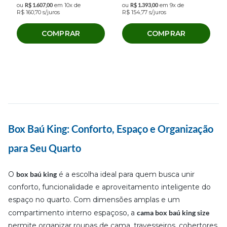
ou
R$
1
.
607
,
00
em
10
x de
ou
R$
1
.
393
,
00
em
9
x de
R$
160
,
70
s/juros
R$
154
,
77
s/juros
COMPRAR
COMPRAR
Box Baú King: Conforto, Espaço e Organização
para Seu Quarto
O
box baú king
é a escolha ideal para quem busca unir
conforto, funcionalidade e aproveitamento inteligente do
espaço no quarto. Com dimensões amplas e um
compartimento interno espaçoso, a
cama box baú king size
permite organizar roupas de cama, travesseiros, cobertores