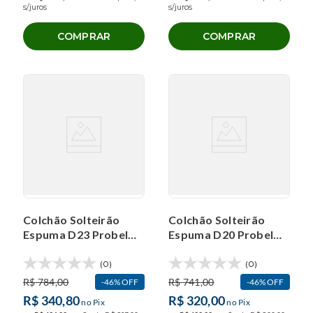
s/juros
s/juros
COMPRAR
COMPRAR
Colchão Solteirão
Colchão Solteirão
Espuma D23 Probel
Espuma D20 Probel
Guarda Costas
Guarda Costas
(100x200x12cm)
(100x200x12cm)
(0)
(0)
R$
784
,
00
R$
741
,
00
46%
OFF
46%
OFF
R$
340
,
80
R$
320
,
00
no Pix
no Pix