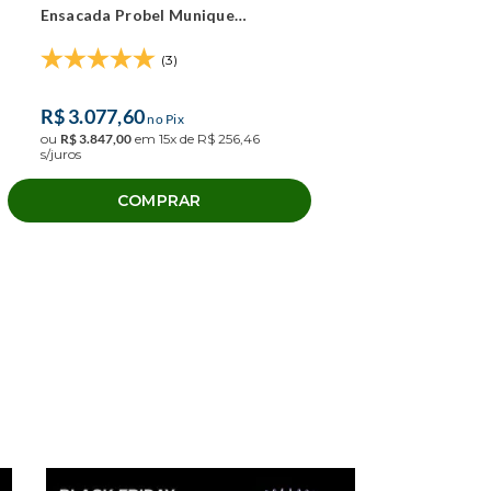
Ensacada Probel Munique
(158x198x56cm)
(3)
R$
3
.
077
,
60
no Pix
ou
R$
3
.
847
,
00
em
15
x de
R$
256
,
46
s/juros
COMPRAR