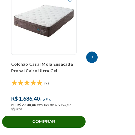
Colchão Casal Mola Ensacada
Colchão Casal Mo
Probel Cairo Ultra Gel
Chicago (138x18
(138x188x30cm)
(2)
(0
R$
1
.
686
,
40
R$
1
.
136
,
00
no Pix
no P
ou
R$
2
.
108
,
00
em
14
x de
R$
150
,
57
ou
R$
1
.
420
,
00
em
9
x
s/juros
s/juros
COMPRAR
COMP