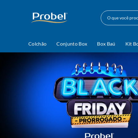
O que você pr
Colchão
Conjunto Box
Box Baú
Kit B