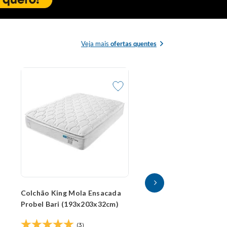
Veja mais
ofertas quentes
Colchão King Mol
Probel Cairo Ultr
(193x203x30cm)
(0
R$
2
.
433
,
60
no P
ou
R$
3
.
042
,
00
em
15
s/juros
COMPR
Colchão King Mola Ensacada
Probel Bari (193x203x32cm)
(3)