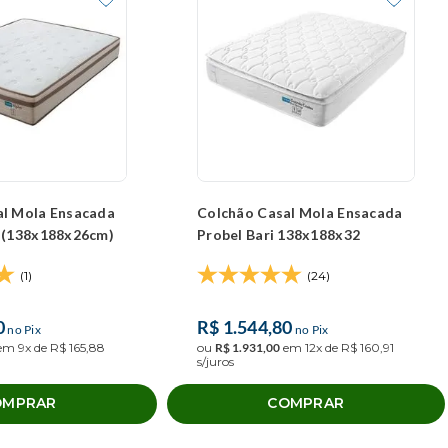
al Mola Ensacada
Colchão Casal Mola Ensacada
a (138x188x26cm)
Probel Bari 138x188x32
(1)
(24)
0
R$
1
.
544
,
80
no Pix
no Pix
em
9
x de
R$
165
,
88
ou
R$
1
.
931
,
00
em
12
x de
R$
160
,
91
s/juros
OMPRAR
COMPRAR