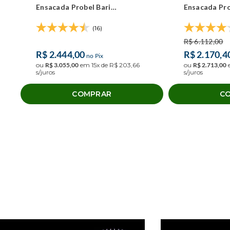
Ensacada Probel Bari
Ensacada Pro
(158x198x58cm)
(158x198x54
(16)
R$
6
.
112
,
00
R$
2
.
444
,
00
R$
2
.
170
,
4
no Pix
ou
R$
3
.
055
,
00
em
15
x de
R$
203
,
66
ou
R$
2
.
713
,
00
s/juros
s/juros
COMPRAR
C