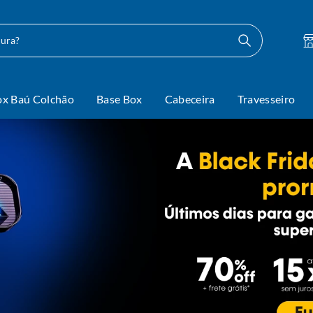
ocura?
ox Baú Colchão
Base Box
Cabeceira
Travesseiro