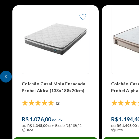
Colchão Casal Mola Ensacada
Colchão Cas
Probel Akira (138x188x20cm)
Probel Alph
(2)
R$
1
.
076
,
00
R$
1
.
194
,
4
no Pix
ou
R$
1
.
345
,
00
em
8
x de
R$
168
,
12
ou
R$
1
.
493
,
00
s/juros
s/juros