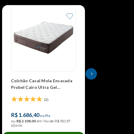
Colchão Casal Mola Ensacada
Colchão Casal Mo
Probel Cairo Ultra Gel
Chicago (138x18
(138x188x30cm)
(2)
(0
R$
1
.
686
,
40
R$
1
.
136
,
00
no Pix
no P
ou
R$
2
.
108
,
00
em
14
x de
R$
150
,
57
ou
R$
1
.
420
,
00
em
9
x
s/juros
s/juros