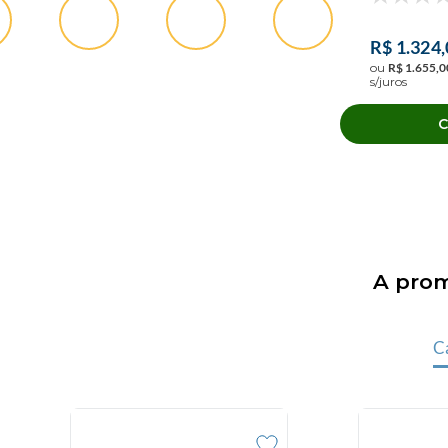
:
:
:
0
0
0
R$
1
.
324
,
HORAS
MIN
SEG
ou
R$
1
.
655
,
0
s/juros
A prom
C