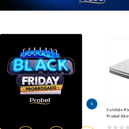
Colchão Ki
Probel Aki