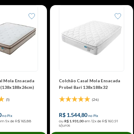
al Mola Ensacada
Colchão Casal Mola Ensacada
a (138x188x26cm)
Probel Bari 138x188x32
(1)
(24)
0
R$
1
.
544
,
80
no Pix
no Pix
em
9
x de
R$
165
,
88
ou
R$
1
.
931
,
00
em
12
x de
R$
160
,
91
s/juros