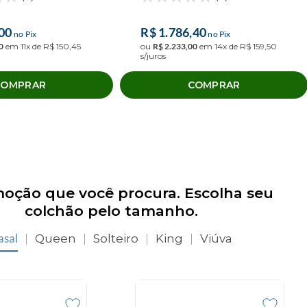
00
R$
1
.
786
,
40
no Pix
no Pix
0
em
11
x de
R$
150
,
45
ou
R$
2
.
233
,
00
em
14
x de
R$
159
,
50
s/juros
COMPRAR
COMPRAR
oção que você procura. Escolha seu
colchão pelo tamanho.
asal
Queen
Solteiro
King
Viúva