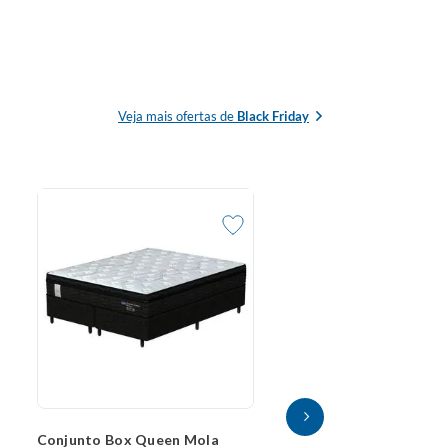
Veja mais ofertas de
Black Friday
Conjunto Box Qu
Probel Siena (15
(1)
R$
2
.
133
,
60
no P
ou
R$
2
.
667
,
00
em
15
s/juros
COMP
Conjunto Box Queen Mola