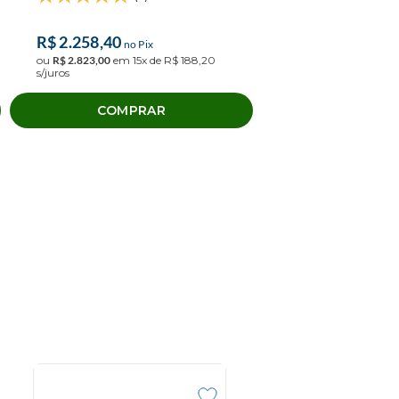
R$
2
.
258
,
40
no Pix
ou
R$
2
.
823
,
00
em
15
x de
R$
188
,
20
s/juros
COMPRAR