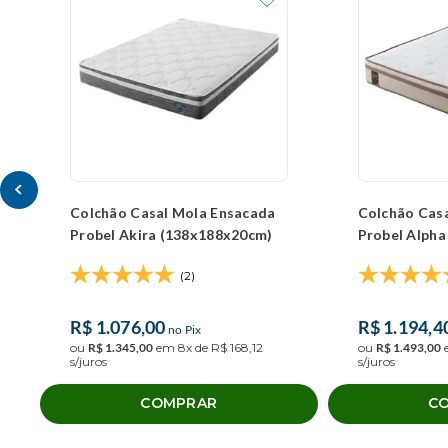
Colchão Casal Mola Ensacada
Colchão Cas
Probel Akira (138x188x20cm)
Probel Alph
(2)
R$
1
.
076
,
00
R$
1
.
194
,
4
no Pix
ou
R$
1
.
345
,
00
em
8
x de
R$
168
,
12
ou
R$
1
.
493
,
00
s/juros
s/juros
COMPRAR
C