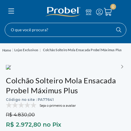
0
O que você procura?
Lojas Exclusivas
Colchão Solteiro Mola Ensacada Probel Máximus Plus
Colchão Solteiro Mola Ensacada
Probel Máximus Plus
Código no site
:
PA77641
Seja o primeiro a avaliar
R$
4
.
830
,
00
R$
2
.
972
,
80
no Pix