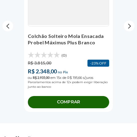
Colchão Solteiro Mola Ensacada
Probel Máximus Plus Branco
(0)
R$
3
.
815
,
00
23%
OFF
R$
2
.
348
,
00
no Pix
ou
R$
2
.
935
,
00
em
15
x de
R$
195
,
66
s/juros
Parcelamentos acima de 12x podem exigir liberação
junto ao banco
COMPRAR