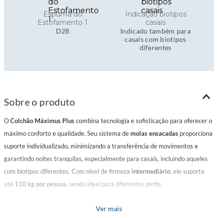
Espuma do
Indicação biotipos
Estofamento 1
casais
D28
Indicado também para
casais com biotipos
diferentes
Sobre o produto
O
Colchão Máximus Plus
combina tecnologia e sofisticação para oferecer o
máximo conforto e qualidade. Seu sistema de
molas ensacadas
proporciona
suporte individualizado, minimizando a transferência de movimentos e
garantindo noites tranquilas, especialmente para casais, incluindo aqueles
com biotipos diferentes. Com nível de firmeza
intermediário
, ele suporta
até
110 kg por pessoa
, sendo ideal para diferentes perfis.
Ver mais
Sua estrutura conta com uma camada extra de conforto proporcionada pelo