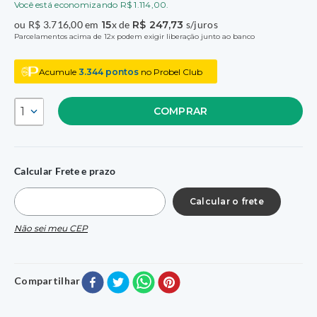
Você está economizando
R$
1
.
114
,
00
.
ou
R$
3
.
716
,
00
em
15
x de
R$
247
,
73
s/juros
Parcelamentos acima de 12x podem exigir liberação junto ao banco
Acumule
3.344
pontos
no Probel Club
1
COMPRAR
Calcular Frete e prazo
Não sei meu CEP
Compartilhar