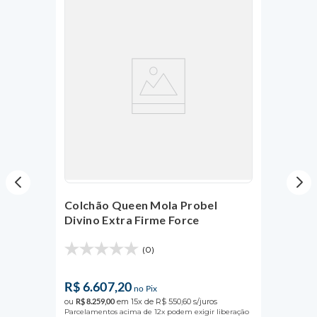
Colchão Queen Mola Probel
Divino Extra Firme Force
(0)
R$
6
.
607
,
20
no Pix
ou
R$
8
.
259
,
00
em
15
x de
R$
550
,
60
s/juros
Parcelamentos acima de 12x podem exigir liberação