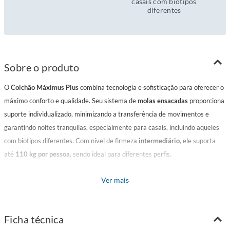
casais com biotipos
diferentes
Sobre o produto
O
Colchão Máximus Plus
combina tecnologia e sofisticação para oferecer o
máximo conforto e qualidade. Seu sistema de
molas ensacadas
proporciona
suporte individualizado, minimizando a transferência de movimentos e
garantindo noites tranquilas, especialmente para casais, incluindo aqueles
com biotipos diferentes. Com nível de firmeza
intermediário
, ele suporta
até
110 kg por pessoa
, sendo ideal para diferentes perfis.
Ver mais
Sua estrutura conta com uma camada extra de conforto proporcionada pelo
Pillow Euro
, aliado ao estofamento com espuma D28, de alta resiliência e
durabilidade, e ao matelassê com espuma cilíndrica D20, que reforça o
Ficha técnica
conforto. O acabamento é impecável, com
tampo em malha branca de