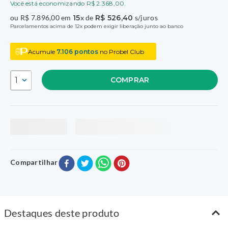
Você está economizando
R$
2
.
368
,
00
.
ou
R$
7
.
896
,
00
em
15
x de
R$
526
,
40
s/juros
Parcelamentos acima de 12x podem exigir liberação junto ao banco
Acumule
7.106
pontos
no Probel Club
1
COMPRAR
Compartilhar
Destaques deste produto