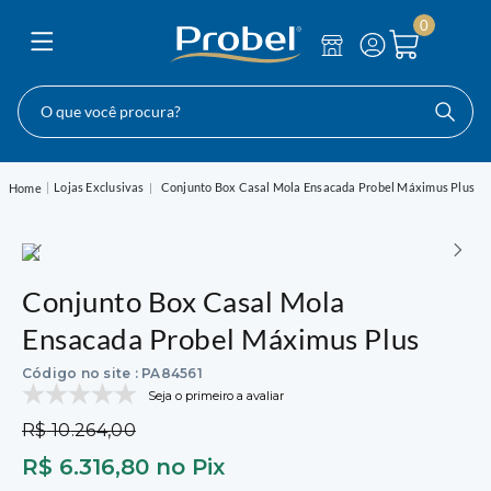
0
O que você procura?
Lojas Exclusivas
Conjunto Box Casal Mola Ensacada Probel Máximus Plus
Conjunto Box Casal Mola
Ensacada Probel Máximus Plus
Código no site
:
PA84561
Seja o primeiro a avaliar
R$
10
.
264
,
00
R$
6
.
316
,
80
no Pix