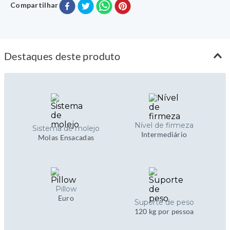
Compartilhar
King
A:
56
L:
193
C:
203
R$ 4.684,00
no Pix
*Medidas em centímetros
Destaques deste produto
Nível de firmeza
Sistema de molejo
Intermediário
Molas Ensacadas
Pillow
Euro
Suporte de peso
120 kg por pessoa