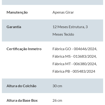
qualidade, este Conjunto Box é a escolha ideal para quem busca exclusividade,
sofisticação e um valor tangível em cada detalhe.
Manutenção
Apenas Girar
Transforme suas noites e dias com o Colchão Mola Ensacada Probel Munique.
Garantia
12 Meses Estrutura, 3
Experimente o poder revigorante de um sono de qualidade e sinta a diferença em
Meses Tecido
sua saúde, humor e produtividade diária. Para uma vida mais pró, escolha Probel.
Certificação Inmetro
Fábrica GO - 004646/2024,
Fábrica MS - 013683/2024,
Fábrica MT - 006380/2024,
Fábrica PB - 005483/2024
Altura do Colchão
30 cm
Altura da Base Box
26 cm