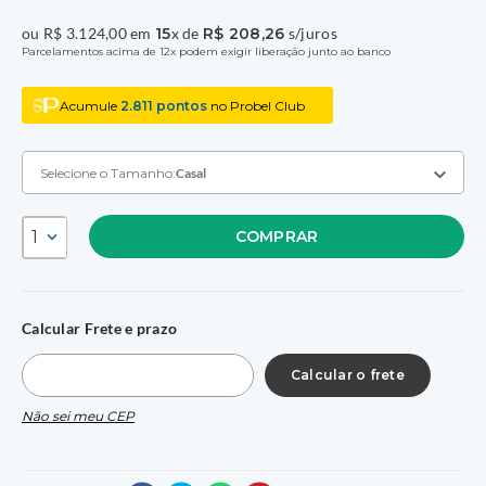
ou
R$
3
.
124
,
00
em
15
x de
R$
208
,
26
s/juros
Parcelamentos acima de 12x podem exigir liberação junto ao banco
Acumule
2.811
pontos
no Probel Club
Selecione o Tamanho:
Casal
1
COMPRAR
Casal
A:
56
L:
138
C:
188
R$ 3.124,00
no Pix
Calcular Frete e prazo
Solteiro
A:
56
L:
88
C:
188
R$ 2.289,00
no Pix
Queen
Não sei meu CEP
A:
56
L:
158
C:
198
R$ 3.847,00
no Pix