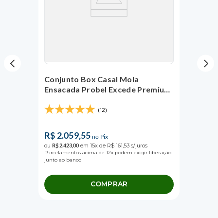
Conjunto Box Casal Mola
Ensacada Probel Excede Premium
(138x188x56cm)
(12)
R$
2
.
059
,
55
no Pix
ou
R$
2
.
423
,
00
em
15
x de
R$
161
,
53
s/juros
Parcelamentos acima de 12x podem exigir liberação
junto ao banco
COMPRAR