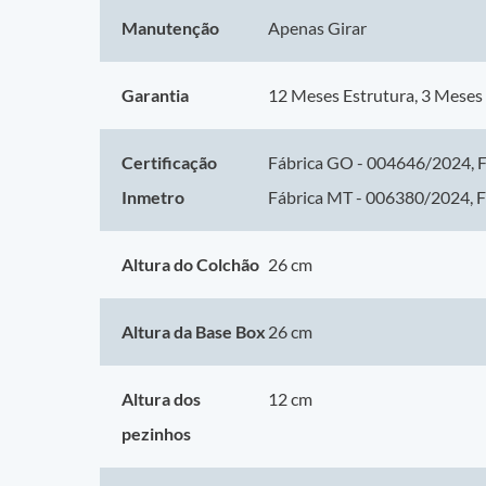
eficiente. A Probel, presente no mercado desde 1940, é sinôni
Manutenção
Apenas Girar
Garantia
12 Meses Estrutura, 3 Meses
Certificação
Fábrica GO - 004646/2024, 
Inmetro
Fábrica MT - 006380/2024, 
Altura do Colchão
26 cm
Altura da Base Box
26 cm
Altura dos
12 cm
pezinhos