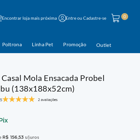
0
Encontrar loja mais próxima
Entre ou Cadastre-se
Poltrona
Linha Pet
Promoção
Outlet
 Casal Mola Ensacada Probel
mbu (138x188x52cm)
5
2 avaliações
Pix
de
R$
156
,
53
s/juros