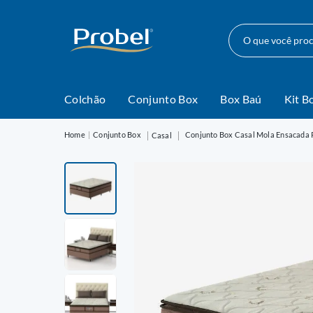
O que você pr
Colchão
Conjunto Box
Box Baú
Kit B
Conjunto Box
Conjunto Box Casal Mola Ensacada
Casal