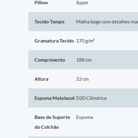
Pillow
Super
Tamanho: Casal
Nível de Firmeza: Intermediário
Suporte de peso: 110 kg por pessoa
Tecido Tampo
Malha bege com detalhes ma
Indicação Biotipos Casais: Indicado também para casais com bi
Largura: 138 cm
Gramatura Tecido
170 g/m²
Comprimento: 188 cm
Altura do Colchão: 26 cm
Altura da Base Box: 26 cm
Comprimento
188 cm
Altura dos Pés: 12 cm
Altura do Conjunto: 64 cm
Altura
52 cm
Manutenção: No turn
Garantia: 12 Meses
Espuma Matelassê
D20 Cilíndrica
Certificação Inmetro: Certificado conforme Portaria Inmetro
Garantia e Suporte:
Base de Suporte
Espuma
A Probel oferece garantia de 12 meses a partir do recebimen
do Colchão
defeito de fabricação, entre em contato com nossos canais de 