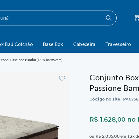
ocura?
ox Baú Colchão
Base Box
Cabeceira
Travesseiro
 Probel Passione Bambu (138x188x52cm)
Conjunto Box
Passione Ba
Código no site
:
PA6758
R$
1
.
628
,
00
no 
ou
R$
2
.
035
,
00
em
13
x 