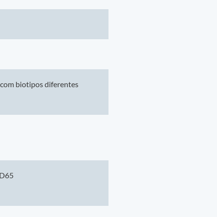
conforto que proporciona sensação de
ara uma boa noite de sono.
gramatura de 200 g/m² é antialérgico e
rtável. Além disso, o Colchão é
 alergias.
com biotipos diferentes
 D65