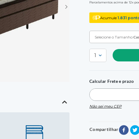
Parcelamentos acima de 12x pod
Acumule
1.831
pont
Selecione o Tamanho:
Cas
1
Casal
A:
52
L:
138
C:
18
Calcular Frete e prazo
Solteiro
A:
52
L:
88
C:
188
Não sei meu CEP
Queen
A:
52
L:
158
C:
19
Compartilhar
King