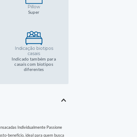
A:
52
L:
193
C:
20
Pillow
Super
*Medidas em cen
Indicação biotipos
casais
Indicado também para
casais com biotipos
diferentes
Ensacadas Individualmente Passione
sto-benefício, ideal para quem busca