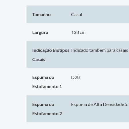
- Pillow Super para Conforto Extra, uma camada adicional de 
maciez ao deitar-se, sem comprometer o suporte necessário p
Tamanho
Casal
- Tecido Antialérgico e Respirável: O tecido de poliéster com 
respirável, garantindo uma superfície de sono saudável e confo
Largura
138 cm
hipoalergênico, antiácaro e antifungo, ideal para quem sofre de
Características Técnicas
Indicação Biotipos
Indicado também para casais 
Modelo: Passione Bambu
Casais
Marca: Probel
Pillow: Super
Espuma do
D28
Tecido Tampo: Poliéster branco com detalhes na cor marrom
Estofamento 1
Gramatura Tecido: 200 g/m²
Espuma Matelassê: D20 Cilíndrica
Espuma do Estofamento 1: D28
Espuma do
Espuma de Alta Densidade ≥
Espuma do Estofamento 2: Espuma de Alta Densidade ≥ D65
Estofamento 2
Sistema de Molejo: Mola Ensacada
Base de Suporte do Colchão: Espuma