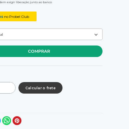
em exigir liberação junto ao banco
os
no Probel Club
al
COMPRAR
8
R$ 2.035,00
no Pix
R$ 1.400,00
no Pix
8
R$ 2.490,00
no Pix