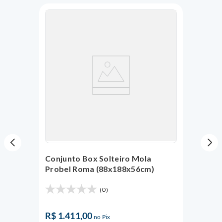
Conjunto Box Solteiro Mola
Probel Roma (88x188x56cm)
(0)
R$
1
.
411
,
00
no Pix