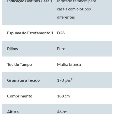
Indicação Biotipos Casais
Indicado também para
casais com biotipos
Características Técnicas:
diferentes
Modelo: Vegas Comfort
Marca: Prodormir
Espuma do Estofamento 1
D28
Pillow: Euro
Tecido Tampo: Malha com gramatura de 170 g/m²
Espuma Matelassê: D20 cilíndrica
Pillow
Euro
Espuma do Estofamento 1: D28
Sistema de Molejo: Molas ensacadas individualmente
Tecido Tampo
Malha branca
Nível de Firmeza: Intermediário
Suporte de Peso: Até 110 kg
Tamanho: Solteiro
Gramatura Tecido
170 g/m²
Largura: 88 cm
Comprimento: 188 cm
Comprimento
188 cm
Altura do Colchão: 20 cm
Altura Base Box: 26 cm
Altura
46 cm
Altura dos Pés: 12 cm