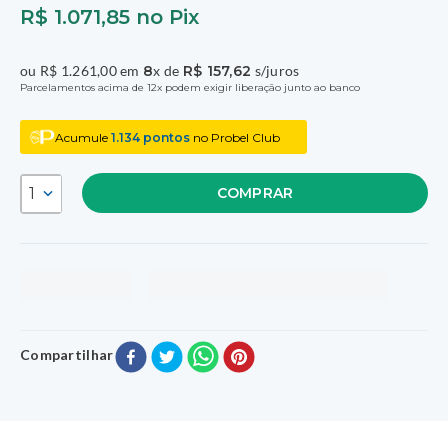
R$
1
.
071
,
85
no Pix
ou
R$
1
.
261
,
00
em
8
x de
R$
157
,
62
s/juros
Parcelamentos acima de 12x podem exigir liberação junto ao banco
Acumule
1.134
pontos
no Probel Club
1
COMPRAR
Compartilhar