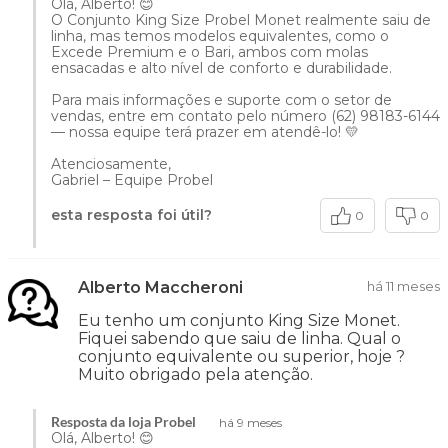
Olá, Alberto! 😊
O Conjunto King Size Probel Monet realmente saiu de
linha, mas temos modelos equivalentes, como o
Excede Premium e o Bari, ambos com molas
ensacadas e alto nível de conforto e durabilidade.
Para mais informações e suporte com o setor de
vendas, entre em contato pelo número (62) 98183-6144
— nossa equipe terá prazer em atendê-lo! 💛
Atenciosamente,
Gabriel – Equipe Probel
esta resposta foi útil?
0
0
Alberto Maccheroni
há 11 meses
Eu tenho um conjunto King Size Monet.
Fiquei sabendo que saiu de linha. Qual o
conjunto equivalente ou superior, hoje ?
Muito obrigado pela atenção.
Resposta da loja Probel
há 9 meses
Olá, Alberto! 😊