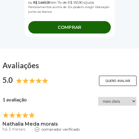
ou
R$
1
.
660
,
00
em
11
x de
R$
150
,
90
s/juros
Parcelamentos acima de 12x podem exigir liberação
junto ao banco
COMPRAR
Avaliações
5.0
QUERO AVALIAR
1 avaliação
Nathalia Meda morais
há 3 meses
comprador verificado