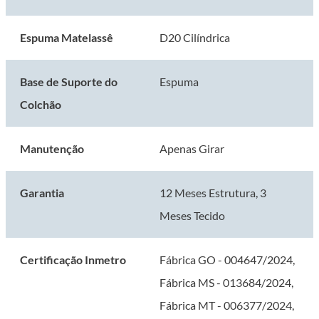
Altura do conjunto: 58 cm
Manutenção: No Turn, girar o Colchão a cada 30 dias
Espuma Matelassê
D20 Cilíndrica
Garantia: 12 meses
Certificação Inmetro: Certificado conforme Portaria Inmetro Nº 75/2021
Base de Suporte do
Espuma
Colchão
A Prodormir oferece a garantia de 12 meses a partir do recebimento do
produto. Caso perceba algum defeito de fabricação, entre em contato com
nossos canais de atendimento para uma análise rápida e eficiente.
Manutenção
Apenas Girar
Garantia
12 Meses Estrutura, 3
Meses Tecido
Certificação Inmetro
Fábrica GO - 004647/2024,
Fábrica MS - 013684/2024,
Fábrica MT - 006377/2024,