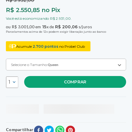
R$
5
.
932
,
00
R$
2
.
550
,
85
no Pix
Você está economizando
R$
2
.
931
,
00
.
ou
R$
3
.
001
,
00
em
15
x de
R$
200
,
06
s/juros
Parcelamentos acima de 12x podem exigir liberação junto ao banco
Acumule
2.700
pontos
no Probel Club
Selecione o Tamanho:
Queen
1
COMPRAR
Queen
R$ 5.932,00
A:
52
L:
158
C:
198
R$ 3.001,00
no Pix
Solteiro
R$ 3.295,00
A:
52
L:
88
C:
188
R$ 1.719,00
no Pix
Compartilhar
R$ 3.622,00