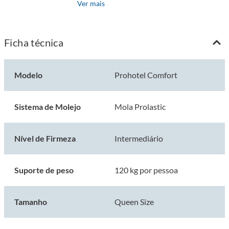
Ver mais
Estofamento: Espuma D33
Duplo Pillow Euro
Ficha técnica
Nível de Firmeza: Firme
Tamanho: Queen
Modelo
Prohotel Comfort
Altura: 52 cm
Sistema de Molejo
Mola Prolastic
Comprimento: 198 cm
Largura: 158 cm
Nível de Firmeza
Intermediário
Manutenção: Girar e virar o colchão a cada 15 dias.
Suporte de peso
120 kg por pessoa
Suporte: Espuma
Suporte de Peso: 120 kg por pessoa
Tamanho
Queen Size
Garantia: 12 Meses