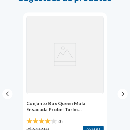
Conjunto Box Queen Mola
Ensacada Probel Turim
(158x198x54cm)
(3)
R$
6
.
112
,
00
56%
OFF