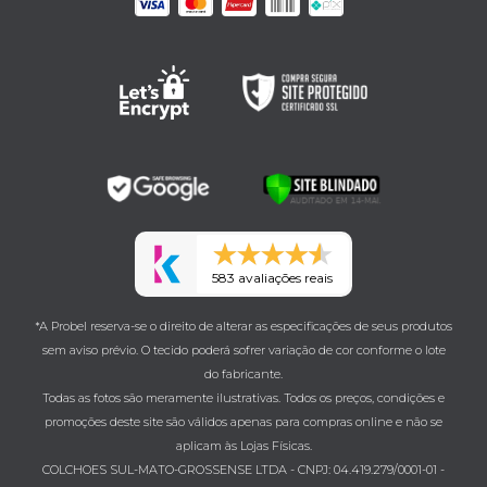
583 avaliações reais
*A Probel reserva-se o direito de alterar as especificações de seus produtos
sem aviso prévio. O tecido poderá sofrer variação de cor conforme o lote
do fabricante.
Todas as fotos são meramente ilustrativas. Todos os preços, condições e
promoções deste site são válidos apenas para compras online e não se
aplicam às Lojas Físicas.
COLCHOES SUL-MATO-GROSSENSE LTDA - CNPJ: 04.419.279/0001-01 -