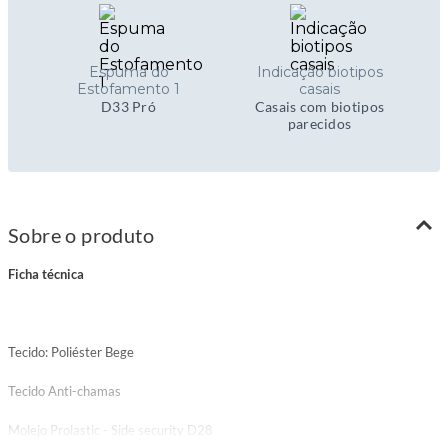
Espuma do
Indicação biotipos
Estofamento 1
casais
D33 Pró
Casais com biotipos
parecidos
Sobre o produto
Ficha técnica
Tecido: Poliéster Bege
Tecido Anti-chamas
Molejo Prolastic - Side security D28