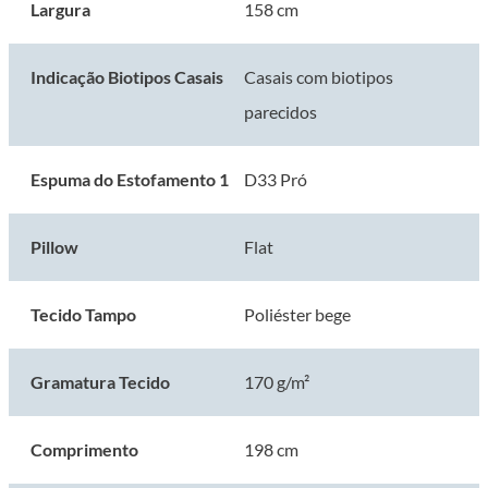
Produto certificado conforme Portaria Inmetro Nº 75/2021
Largura
158 cm
Indicação Biotipos Casais
Casais com biotipos
parecidos
Espuma do Estofamento 1
D33 Pró
Pillow
Flat
Tecido Tampo
Poliéster bege
Gramatura Tecido
170 g/m²
Comprimento
198 cm