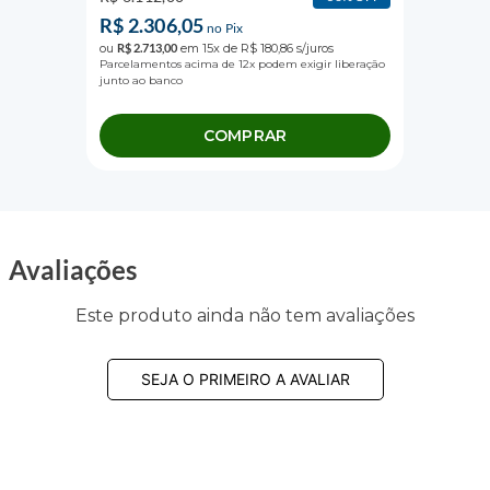
R$
2
.
306
,
05
no Pix
ou
R$
2
.
713
,
00
em
15
x de
R$
180
,
86
s/juros
Parcelamentos acima de 12x podem exigir liberação
junto ao banco
COMPRAR
Avaliações
Este produto ainda não tem avaliações
SEJA O PRIMEIRO A AVALIAR