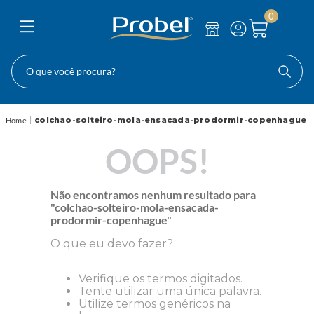
0
O que você procura?
colchao-solteiro-mola-ensacada-prodormir-copenhague
OOPS!
Não encontramos nenhum resultado para
"
colchao-solteiro-mola-ensacada-
prodormir-copenhague
"
O que eu devo fazer?
Verifique os termos digitados.
Tente utilizar uma única palavra.
Utilize termos genéricos na