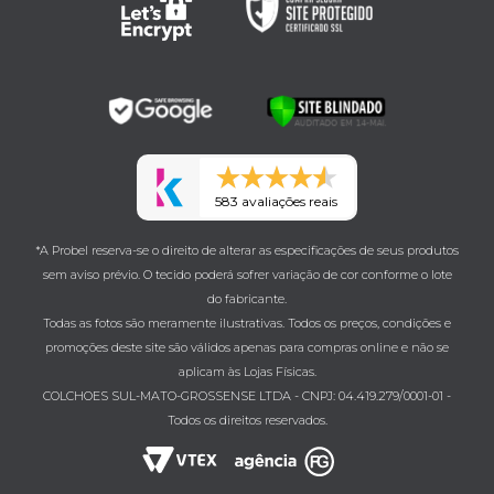
583 avaliações reais
*A Probel reserva-se o direito de alterar as especificações de seus produtos
sem aviso prévio. O tecido poderá sofrer variação de cor conforme o lote
do fabricante.
Todas as fotos são meramente ilustrativas. Todos os preços, condições e
promoções deste site são válidos apenas para compras online e não se
aplicam às Lojas Físicas.
COLCHOES SUL-MATO-GROSSENSE LTDA - CNPJ: 04.419.279/0001-01 -
Todos os direitos reservados.